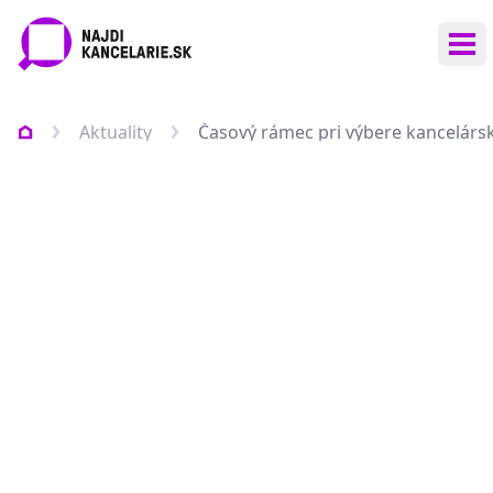
Otv
Aktuality
Časový rámec pri výbere kancelárs