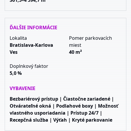
301,5–4 594,7 m²
ĎALŠIE INFORMÁCIE
Lokalita
Pomer parkovacích
Bratislava-Karlova
miest
Ves
40 m²
Doplnkový faktor
5,0 %
VYBAVENIE
Bezbariérový prístup | Čiastočne zariadené |
Otvárateľné okná | Podlahové boxy | Možnosť
vlastného usporiadania | Prístup 24/7 |
Recepčná služba | Výťah | Kryté parkovanie