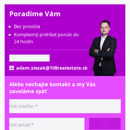
Poradíme Vám
Bez provízie
Komplexný prehľad ponúk do
24 hodín
Zavolajte nám
adam.slezak@108realestate.sk
Alebo nechajte kontakt a my Vás
zavoláme späť
ODOSLAŤ