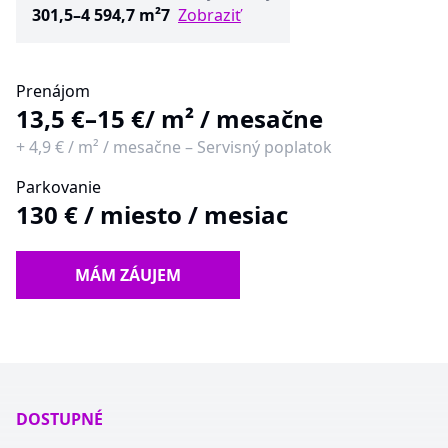
301,5–4 594,7 m²
7
Zobraziť
Prenájom
13,5 €–15 €
/ m² / mesačne
+
4,9 €
/
m² / mesačne
–
Servisný poplatok
Parkovanie
130 €
/
miesto / mesiac
MÁM ZÁUJEM
DOSTUPNÉ