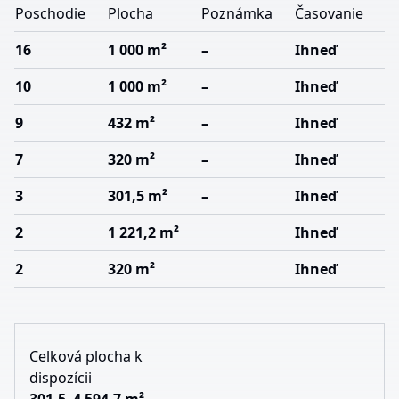
Poschodie
Plocha
Poznámka
Časovanie
16
1 000 m²
–
Ihneď
10
1 000 m²
–
Ihneď
9
432 m²
–
Ihneď
7
320 m²
–
Ihneď
3
301,5 m²
–
Ihneď
2
1 221,2 m²
Ihneď
2
320 m²
Ihneď
Celková plocha k
dispozícii