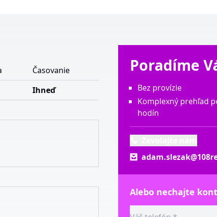
Poradíme 
a
Časovanie
Bez provízie
Ihneď
Komplexný prehľad p
hodín
Zavolajte nám
adam.slezak@108re
Alebo nechajte kon