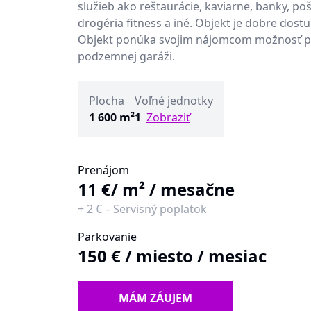
služieb ako reštaurácie, kaviarne, banky, poš
drogéria fitness a iné. Objekt je dobre dos
Objekt ponúka svojim nájomcom možnosť p
podzemnej garáži.
Plocha
Voľné jednotky
1 600 m²
1
Zobraziť
Prenájom
11 €
/ m² / mesačne
+
2 €
–
Servisný poplatok
Parkovanie
150 €
/
miesto / mesiac
MÁM ZÁUJEM