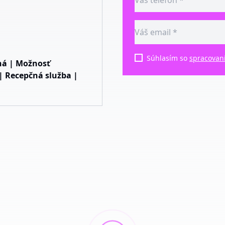
Súhlasím so
spracovan
ná | Možnosť
| Recepčná služba |