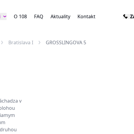
i
O 108
FAQ
Aktuality
Kontakt
Z
Bratislava I
GROSSLINGOVA 5
áchadza v
polohou
riamym
rum
 druhou