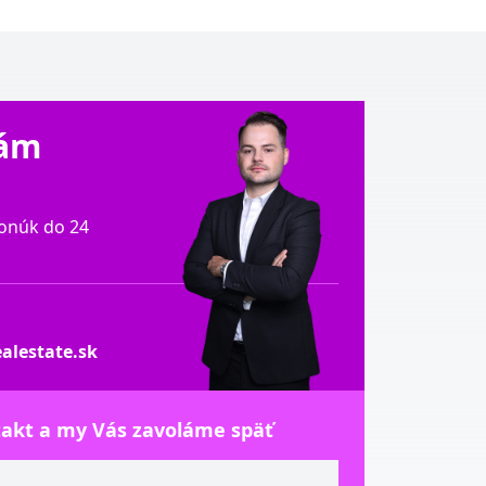
Vám
onúk do 24
alestate.sk
takt a my Vás zavoláme späť