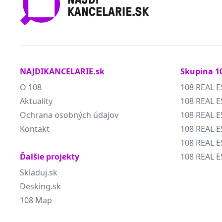
NAJDIKANCELARIE.sk
Skupina 1
O 108
108 REAL E
Aktuality
108 REAL E
Ochrana osobných údajov
108 REAL 
Kontakt
108 REAL 
108 REAL E
Ďalšie projekty
108 REAL E
Skladuj.sk
Desking.sk
108 Map