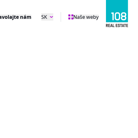
avolajte nám
SK
Naše weby