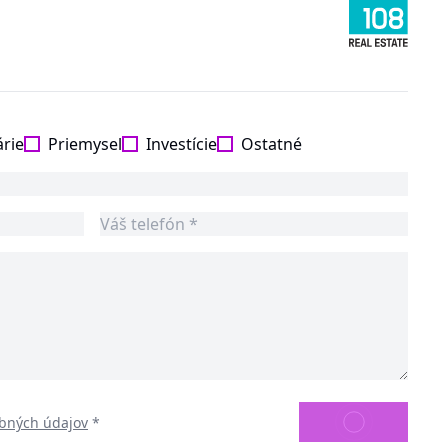
árie
Priemysel
Investície
Ostatné
ODOSLAŤ
bných údajov
*