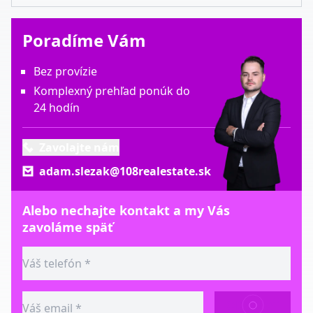
Poradíme Vám
Bez provízie
Komplexný prehľad ponúk do
24 hodín
Zavolajte nám
adam.slezak@108realestate.sk
Alebo nechajte kontakt a my Vás
zavoláme späť
ODOSLAŤ