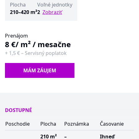
Plocha
Voľné jednotky
210–420 m²
2
Zobraziť
Prenájom
8 €
/ m² / mesačne
+
1,5 €
–
Servisný poplatok
MÁM ZÁUJEM
DOSTUPNÉ
Poschodie
Plocha
Poznámka
Časovanie
210 m²
–
Ihneď