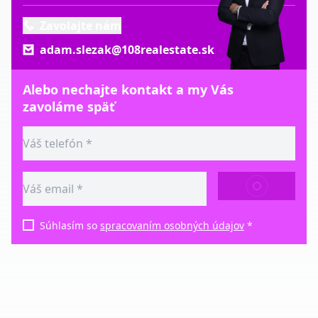
Zavolajte nám
adam.slezak@108realestate.sk
Alebo nechajte kontakt a my Vás
zavoláme späť
ODOSLAŤ
Súhlasím so
spracovaním osobných údajov
*