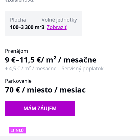
Plocha
Voľné jednotky
100–3 300 m²
3
Zobraziť
Prenájom
9 €–11,5 €
/ m² / mesačne
+
4,5 €
/
m² / mesačne
–
Servisný poplatok
Parkovanie
70 €
/
miesto / mesiac
MÁM ZÁUJEM
IHNEĎ