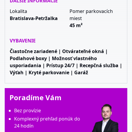
ĎALŠIE INFORMÁCIE
Lokalita
Pomer parkovacích
Bratislava-Petržalka
miest
45 m²
VYBAVENIE
Čiastočne zariadené | Otvárateľné okná |
Podlahové boxy | Možnosť vlastného
usporiadania | Prístup 24/7 | Recepčná služba |
Výťah | Kryté parkovanie | Garáž
Poradíme Vám
Bez provízie
Komplexný prehľad ponúk do
24 hodín