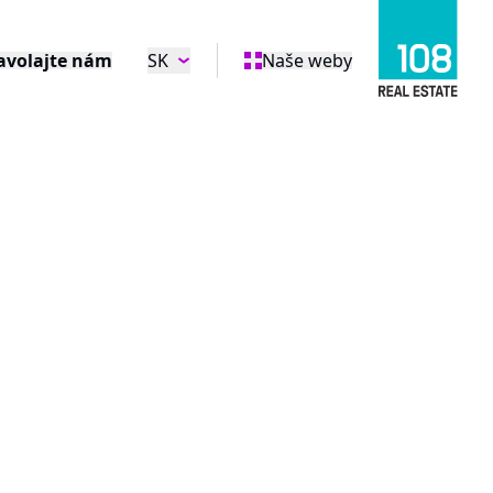
avolajte nám
SK
Naše weby