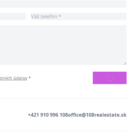
ODOSLAŤ
bných údajov
*
+421 910 996 108
office@108realestate.sk