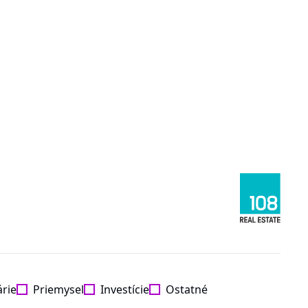
árie
Priemysel
Investície
Ostatné