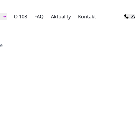
i
O 108
FAQ
Aktuality
Kontakt
Z
je