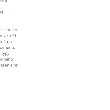
ke a
né
ncelárske,
ac ako 71
očnému
nažmentu
 typy
hodného
ešenia pri