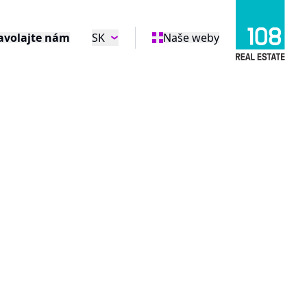
avolajte nám
SK
Naše weby