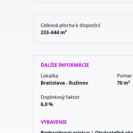
Celková plocha k dispozícii
233–644 m²
ĎALŠIE INFORMÁCIE
Lokalita
Pomer 
Bratislava - Ružinov
70 m²
Doplnkový faktor
6,0 %
VYBAVENIE
Bezbariérový prístup | Otvárateľné ok