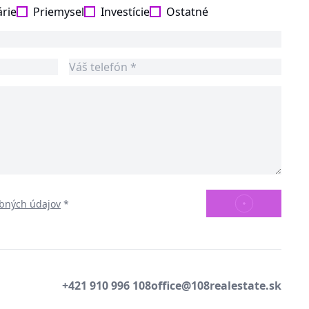
árie
Priemysel
Investície
Ostatné
ODOSLAŤ
bných údajov
*
+421 910 996 108
office@108realestate.sk