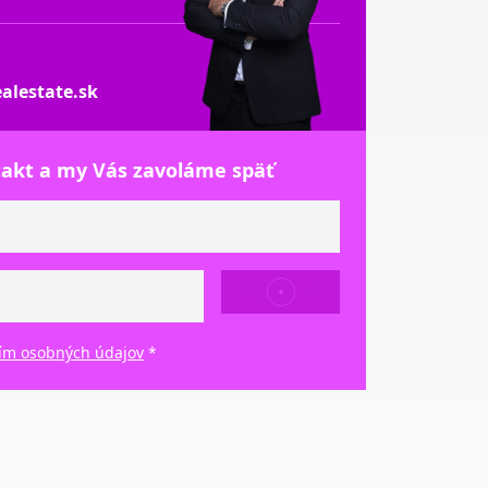
alestate.sk
takt a my Vás zavoláme späť
ODOSLAŤ
ím osobných údajov
*