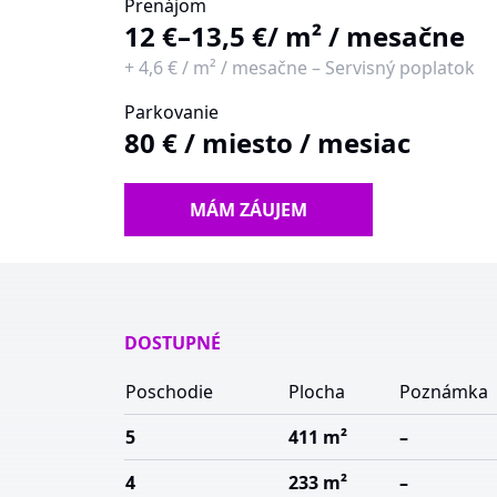
Prenájom
12 €–13,5 €
/ m² / mesačne
+
4,6 €
/
m² / mesačne
–
Servisný poplatok
Parkovanie
80 €
/
miesto / mesiac
MÁM ZÁUJEM
DOSTUPNÉ
Poschodie
Plocha
Poznámka
5
411 m²
–
4
233 m²
–