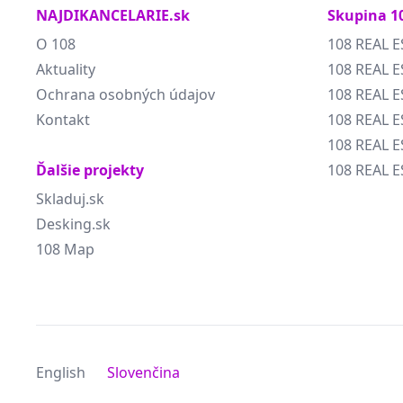
NAJDIKANCELARIE.sk
Skupina 1
O 108
108 REAL E
Aktuality
108 REAL E
Ochrana osobných údajov
108 REAL 
Kontakt
108 REAL 
108 REAL E
Ďalšie projekty
108 REAL E
Skladuj.sk
Desking.sk
108 Map
English
Slovenčina