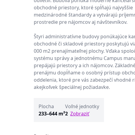
odvetví. Budova ponúka moderné kancelárs
obchodné priestory, ktoré spĺňajú najvyššie
medzinárodné štandardy a vytvárajú príjem
prostredie pre nájomcov aj návštevníkov.
Štyri administratívne budovy ponúkajúce ka
obchodné či skladové priestory poskytujú vi
000 m2 prenajímateľnej plochy. Vďaka spol
systému správy a jednotnému Campus ma
prepájajú priestory a ich nájomcov. Základné
prenájmu dopĺňame o osobný prístup obc
oddelenia, ktoré pre vás zabezpečí vhodné ri
akejkoľvek špeciálnej požiadavke.
Plocha
Voľné jednotky
233–644 m²
2
Zobraziť