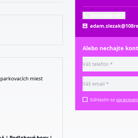
Zavolajte nám
adam.slezak@108re
Alebo nechajte kon
parkovacích miest
Súhlasím so
spracovan
ná | Podlahové boxy |