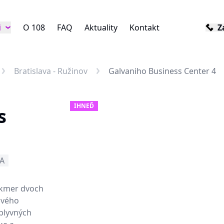
i
O 108
FAQ
Aktuality
Kontakt
Z
Bratislava - Ružinov
Galvaniho Business Center 4
IHNEĎ
s
-A
akmer dvoch
ového
vplyvných